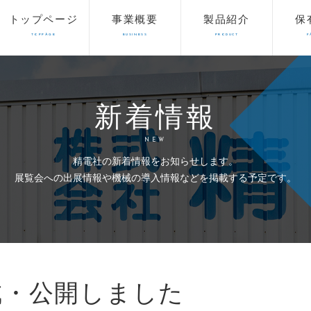
トップページ
事業概要
製品紹介
保
TOPPAGE
BUSINESS
PRODUCT
F
新着情報
NEW
精電社の新着情報をお知らせします。
展覧会への出展情報や機械の導入情報などを掲載する予定です。
成・公開しました